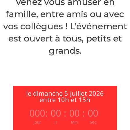
Venez vous amuser en
famille, entre amis ou avec
vos collègues ! L’événement
est ouvert à tous, petits et
grands.
le dimanche 5 juillet 2026
entre 10h et 15h
000
:
00
:
00
:
00
Jour
H
Min
Sec